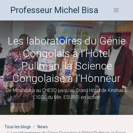
Professeur Michel Bisa
Les laboratoires du Génie
Congolais à l’Hôtel
Pullman, la Science
Congolaise à l’Honneur
De Mbandaka au CHESD jusqu'au Grand Hôtel de Kinshasa,
L’IGSC du Min. ESURSI en action
Tous les blogs
News
Les laboratoires du Génie Congolais à l’Hôtel Pullman, la Science Congolaise à l’Honneur