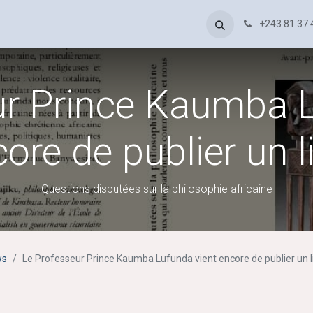
Accueil
Appel patriotique - - Denis Mukwege
News
+243 81 37 
Public
ur Prince Kaumba L
ore de publier un l
Questions disputées sur la philosophie africaine
ws
Le Professeur Prince Kaumba Lufunda vient encore de publier un l