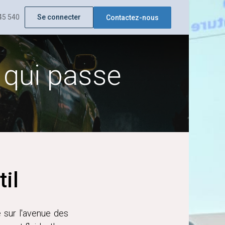
45 540
ations
Contactez-nous
Se connecter
CURRICULUM VITAE
Contactez-nous
 qui passe
til
e sur l'avenue des