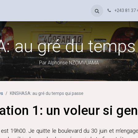
Accueil
Appel patriotique - - Denis Mukwege
News
+243 81 37 
Public
 au gré du temps
Par Alphonse NZOMVUAMA
ws
KINSHASA: au gré du temps qui passe
tion 1: un voleur si gen
l est 19h00. Je quitte le boulevard du 30 juin et m'engag